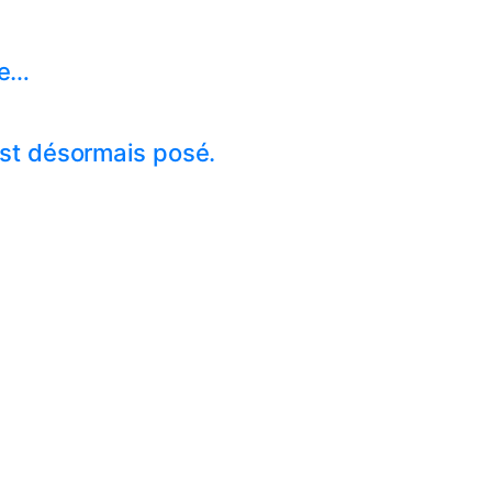
ce…
t est désormais posé.