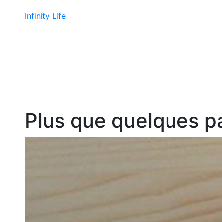
Aller
Infinity Life
au
contenu
Plus que quelques p